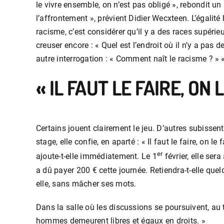
le vivre ensemble, on n’est pas obligé », rebondit un 
l’affrontement », prévient Didier Wecxteen. L’égal
racisme, c’est considérer qu’il y a des races supérieu
creuser encore : « Quel est l’endroit où il n’y a pas 
autre interrogation : « Comment naît le racisme ? » «
« IL FAUT LE FAIRE, ON L
Certains jouent clairement le jeu. D’autres subissen
stage, elle confie, en aparté : « Il faut le faire, on le
er
ajoute-t-elle immédiatement. Le 1
février, elle ser
a dû payer 200 € cette journée. Retiendra-t-elle que
elle, sans mâcher ses mots.
Dans la salle où les discussions se poursuivent, au t
hommes demeurent libres et égaux en droits. »