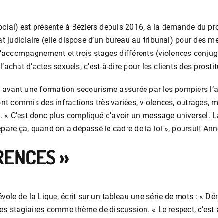
ocial) est présente à Béziers depuis 2016, à la demande du pro
at judiciaire (elle dispose d’un bureau au tribunal) pour des m
accompagnement et trois stages différents (violences conjuga
 l’achat d’actes sexuels, c’est-à-dire pour les clients des prosti
t avant une formation secourisme assurée par les pompiers l’ap
ont commis des infractions très variées, violences, outrages, m
 « C’est donc plus compliqué d’avoir un message universel. La
pare ça, quand on a dépassé le cadre de la loi », poursuit Ann
RENCES »
e de la Ligue, écrit sur un tableau une série de mots : « Démoc
 des stagiaires comme thème de discussion. « Le respect, c’est 