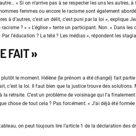
autre… « Si on n’arrive pas à se respecter les uns les autres, à
ité hommes femmes ou encore le racisme sont également abordé
res à d’autres, c’est un délit, c’est puni par la loi », explique
de racisme ? » « L’église » tente un participant. Non. « Dans le
 Par l’éducation ? La télé ? Les médias », répondent les stagia
E FAIT »
t plutôt le moment. Hélène (le prénom a été changé) fait partie 
 fait, c’est la loi. Il faut bien que la justice trouve des solution
a à la retraite. C’est un problème de voisinage qui l’a finalem
lque chose de tout cela ? Pas forcément. « J’ai déjà été formée 
ableau, on peut toujours lire l’article 1 de la déclaration des