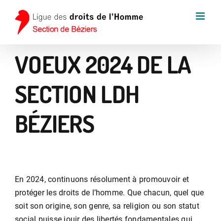
Passer
au
contenu
VOEUX 2024 DE LA
SECTION LDH
BÉZIERS
En 2024, continuons résolument à promouvoir et
protéger les droits de l’homme. Que chacun, quel que
soit son origine, son genre, sa religion ou son statut
social puisse jouir des libertés fondamentales qui