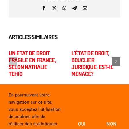
Facebook
X
WhatsApp
Telegram
Email
ARTICLES SIMILAIRES
UN ETAT DE DROIT
L’ÉTAT DE DROIT,
FRAGILE EN FRANCE,
BOUCLIER
SELON NATHALIE
JURIDIQUE, EST-IL
TEHIO
MENACÉ?
En poursuivant votre
navigation sur ce site,
vous acceptez l'utilisation
de cookies afin de
réaliser des statistiques
OUI
NON