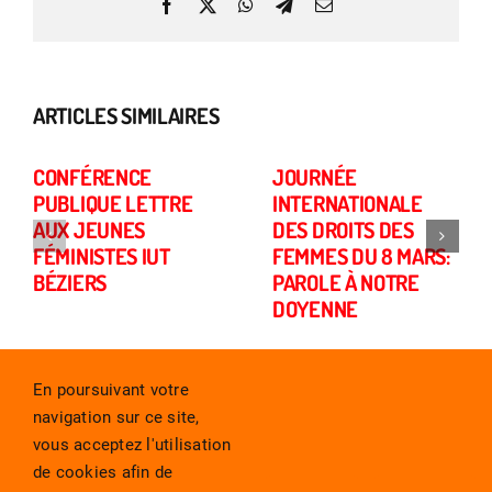
Facebook
X
WhatsApp
Telegram
Email
ARTICLES SIMILAIRES
CONFÉRENCE
JOURNÉE
PUBLIQUE LETTRE
INTERNATIONALE
AUX JEUNES
DES DROITS DES
FÉMINISTES IUT
FEMMES DU 8 MARS:
BÉZIERS
PAROLE À NOTRE
DOYENNE
En poursuivant votre
navigation sur ce site,
vous acceptez l'utilisation
de cookies afin de