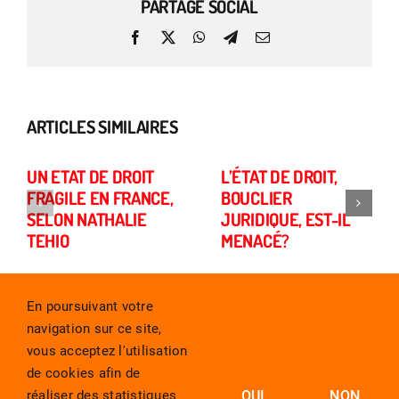
PARTAGE SOCIAL
Facebook
X
WhatsApp
Telegram
Email
ARTICLES SIMILAIRES
UN ETAT DE DROIT
L’ÉTAT DE DROIT,
FRAGILE EN FRANCE,
BOUCLIER
SELON NATHALIE
JURIDIQUE, EST-IL
TEHIO
MENACÉ?
En poursuivant votre
navigation sur ce site,
vous acceptez l'utilisation
de cookies afin de
réaliser des statistiques
OUI
NON